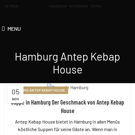
DE
TR
EN
FACEBOOK
INSTAGRAM
TIKTOK
MENU
Hamburg Antep Kebap
House
05
HAMBURG ANTEP KEBAP HOUSE
NOV
Suppe in Hamburg Der Geschmack von Antep Kebap
House
Antep Kebap House bietet in Hamburg in allen Menüs
köstliche Suppen für seine Gäste an. Wenn man in