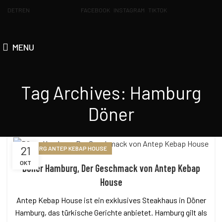
DE
TR
EN
FACEBOOK
INSTAGRAM
TIKTOK
MENU
Tag Archives: Hamburg
Döner
21
HAMBURG ANTEP KEBAP HOUSE
OKT
Döner Hamburg, Der Geschmack von Antep Kebap
House
Antep Kebap House ist ein exklusives Steakhaus in Döner
Hamburg, das türkische Gerichte anbietet. Hamburg gilt als